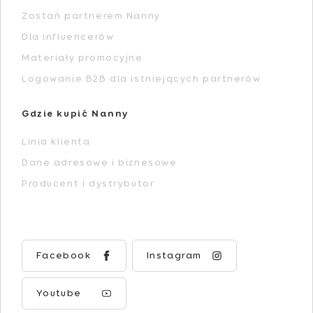
Zostań partnerem Nanny
Dla influencerów
Materiały promocyjne
Logowanie B2B dla istniejących partnerów
Gdzie kupić Nanny
Linia klienta
Dane adresowe i biznesowe
Producent i dystrybutor
Facebook
Instagram
Youtube